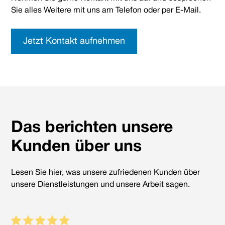
die Pflegeperson zu entlasten. Die genauen
besprochen werden. Eine transparente
Sie alles Weitere mit uns am Telefon oder per E-Mail.
Einsatzzeiten können mit dem Pflegedienst oder
Preisgestaltung ist wichtig, damit Sie die Kosten
der Pflegekraft im Vorfeld abgestimmt werden.
für die Verhinderungspflege besser einschätzen
Jetzt Kontakt aufnehmen
können. Klären Sie daher im Vorfeld alle Details
zur Abrechnung, wie Stundensätze,
Zusatzleistungen oder mögliche Zuschläge.
Das berichten unsere
Kunden über uns
Lesen Sie hier, was unsere zufriedenen Kunden über
unsere Dienstleistungen und unsere Arbeit sagen.