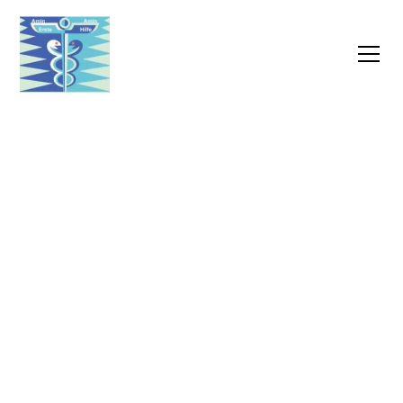
Verhinderungs
pflege - Die beste
alternative für Ihre
Angehörigen
Wir wissen, wie wichtig es ist, für Ihre Liebsten zu
sorgen, aber manchmal benötigen Sie selbst eine
Pause oder sind verhindert. Unsere qualifizierten