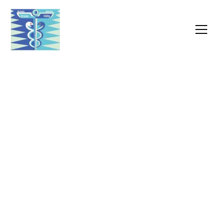
Grundpflege nach
SGB XI
Mit unserem qualifizierten Pflegepersonal und
unseren individuell auf Sie abgestimmten
Leistungen sorgen wir dafür, dass Sie sich auch
im Alter zu Hause wohlfühlen können.
Überzeugen Sie sich von unserem Angebot und