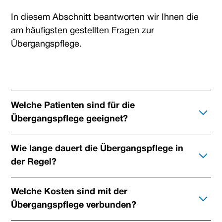
In diesem Abschnitt beantworten wir Ihnen die
am häufigsten gestellten Fragen zur
Übergangspflege.
Welche Patienten sind für die
Übergangspflege geeignet?
Die Übergangspflege richtet sich an Patienten,
Wie lange dauert die Übergangspflege in
die nach einem Krankenhausaufenthalt oder einer
der Regel?
Rehabilitation noch nicht in der Lage sind,
eigenständig in ihre häusliche Umgebung
Die Dauer der Übergangspflege kann je nach
Welche Kosten sind mit der
zurückzukehren. Es kann sich dabei um Personen
individuellen Bedürfnissen und gesundheitlichen
Übergangspflege verbunden?
handeln, die weiterhin pflegerische Unterstützung
Zuständen variieren. In der Regel erstreckt sie
oder medizinische Versorgung benötigen, um ihre