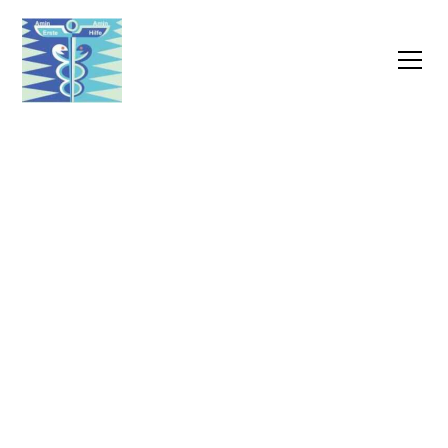
Übergangspflege -
Sicher und komfortabel
von der Klinik zurück
nach Hause
Unsere professionelle Übergangspflege stellt eine
nahtlose Versorgung sicher und unterstützt
Patienten bei der Genesung nach einem