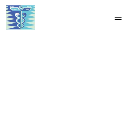
Amins Ausbildungsstätte
Wir heißen Sie herzlich willkommen bei Amins
Ausbildungsstätte, Ihrem kompetenten Partner für
Weiterbildungen in Erster Hilfe & Pflege. Als Aus- und
Weiterbildungsstätte bieten wir Ihnen eine breite Palette
an Kursen und Seminaren.
Mehr über uns erfahren